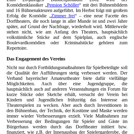
Komödienklassiker „
Pension Schöller
“ mit drei Bühnenbildern
und 16 Bühnenakteuren aufgeführt. Im Herbst folgt mit großem
Erfolg die Komödie „
Zimmer frei
“ – eine neue Facette des
Dorftheaters, die noch lange in aller Munde ist und zwei Jahre
später, auf Grund der Nachfrage, wiederholt wird. Mittlerweile
stehen nicht, wie am Anfang des Theaters, hauptsächlich
volkstümliche Stücke auf dem Spielplan, auch englische
Boulevardkomödien oder Kriminalstücke gehören zum
Repertoire.
Das Engagement des Vereins
Nicht nur durch Fortbildungsmaßnahmen für Spielbeteiligte soll
die Qualität der Aufführungen stetig verbessert werden. Der
Verband bayerischer Amateurtheater biete dafür vielfältige
Möglichkeiten. Auch über eine Jugendgruppe, die
hauptsächlich auch auf anderen Veranstaltungen ein Forum für
kurze Stücke oder Sketche erhält, versucht der Verein bei
Kindern und Jugendlichen frühzeitig das Interesse am
Theaterspielen zu wecken. Aber auch durch Investitionen in
den Bühnenbau, der Technik, der Kostüme und Maske werden
immer wieder Verbesserungen erzielt. Viele Maßnahmen zur
Verbesserung der Bedingungen für Spieler und Gäste im
Bürgerhaus werden durch das Dorftheater initiiert bzw.
finanziert, wie z.B. der Innenausbau der Spielergarderobe, die