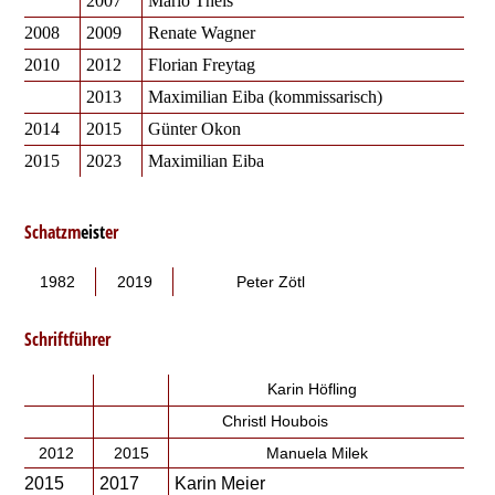
2007
Mario Theis
2008
2009
Renate Wagner
2010
2012
Florian Freytag
2013
Maximilian Eiba (kommissarisch)
2014
2015
Günter Okon
2015
2023
Maximilian Eiba
Schatzm
eist
er
1982
2019
Peter Zötl
Schriftführer
Karin Höfling
Christl Houbois
2012
2015
Manuela Milek
2015
2017
Karin Meier