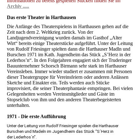
Informationen zu bereits gespielten Stücken finden Sie im
Archiv .....
Das erste Theater in Harthausen
Die Anfänge des Theaterspielens in Harthausen gehen auf die
Zeit nach dem 2. Weltkrieg zurück. Von der
Landjugendvereinigung wurden damals im Gasthof „Alter
Wirt“ bereits einige Theaterstücke aufgeführt. Unter der Leitung
von Rudolf Friesinger spielten dann die Harthauser Madln und
Burschen 1971 im Kath. Jugendheim das Stück „S’Herz in der
Lederhos’n“. In den Folgejahren engagiert sich der Truderinger
Bauunternehmer Schorsch Birmann sehr stark im Harthauser
Vereinsleben. Immer wieder studiert er zusammen mit Personen
dieser Theatergruppe für Vereinsfeiern oder anderen Anlässen
Sketche und Einakter ein. Teils werden auch Stücke
improvisiert, die seiner Theaterphantasie entspringen. Bei vielen
Gelegenheiten werden Vereinsmitglieder und Gäste im
Stopselclub von ihm und den anderen Theaterbegeisterten
unterhalten.
1971 - Die erste Aufführung
Unter der Leitung von Rudolf Friesinger spielen die Harthauser
Burschen und Madeln im Jugendheim das Stück “S´Herz in
der
Lederhos´n”.