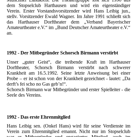
dem Stopselclub Harthausen und wird ein eigenständiger
Verein. Erster Vorstandsvorsitzender wird Hans Leibig jun.,
stellv. Vorsitzender Ewald Wagner. Im Jahre 1991 schließt sich
das Harthauser Dorftheater dem „Verband Bayerischer
Amateurtheater e.V.“ im „Bund Deutscher Amateurtheater e.V.“
an.
1992 - Der Mitbegründer Schorsch Birmann verstirbt
Unser „guter Geist“, die treibende Kraft im Harthauser
Dorftheater, Schorsch Birmann verstirbt nach schwerer
Krankheit am 16.5.1992. Seine letzte Anweisung bei einer
Probe – er ist schon von der Krankheit gezeichnet - lautet: „Da
derft’s fei scho no Gas geb’n!“.
Schorsch Birmann war Mitbegründer und erster Spielleiter - die
Seele des Vereins.
1992 - Das erste Ehrenmitglied
Hans Leibig sen. (Onkel Hans) wird für seine Verdienste im
Verein zum Ehrenmitglied ernannt. Nicht nur im Stopselclub
war er Mitbegründer und engagiertes Mitglied, auch im