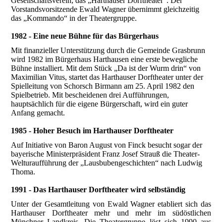
Gesellschaftsverein, das „Harthauser Dorftheater“. Der
Vorstandsvorsitzende Ewald Wagner übernimmt gleichzeitig
das „Kommando“ in der Theatergruppe.
1982 - Eine neue Bühne für das Bürgerhaus
Mit finanzieller Unterstützung durch die Gemeinde Grasbrunn
wird 1982 im Bürgerhaus Harthausen eine erste bewegliche
Bühne installiert. Mit dem Stück „Da ist der Wurm drin“ von
Maximilian Vitus, startet das Harthauser Dorftheater unter der
Spielleitung von Schorsch Birmann am
25. April 1982
den
Spielbetrieb. Mit bescheidenen drei Aufführungen,
hauptsächlich für die eigene Bürgerschaft, wird ein guter
Anfang gemacht.
1985 - Hoher Besuch im Harthauser Dorftheater
Auf Initiative von Baron August von Finck besucht sogar der
bayerische Ministerpräsident Franz Josef Strauß die Theater-
Welturaufführung der „Lausbubengeschichten“ nach Ludwig
Thoma.
1991 - Das Harthauser Dorftheater wird selbständig
Unter der Gesamtleitung von Ewald Wagner etabliert sich das
Harthauser Dorftheater mehr und mehr im südöstlichen
Münchner Landkreis. Die Theatergruppe löst sich 1990 aus