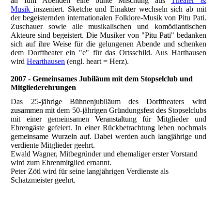
an fünf Abenden eine bunte Mischung aus
Theater &
Musik
inszeniert. Sketche und Einakter wechseln sich ab mit
der begeisternden internationalen Folklore-Musik von Pitu Pati.
Zuschauer sowie alle musikalischen und komödiantischen
Akteure sind begeistert. Die Musiker von "Pitu Pati" bedanken
sich auf ihre Weise für die gelungenen Abende und schenken
dem Dorftheater ein "e" für das Ortsschild. Aus Harthausen
wird
Hearthausen
(engl. heart = Herz).
2007 - Gemeinsames Jubiläum mit dem Stopselclub und
Mitgliederehrungen
Das 25-jährige Bühnenjubiläum des Dorftheaters wird
zusammen mit dem 50-jährigen Gründungsfest des Stopselclubs
mit einer gemeinsamen Veranstaltung für Mitglieder und
Ehrengäste gefeiert. In einer Rückbetrachtung leben nochmals
gemeinsame Wurzeln auf. Dabei werden auch langjährige und
verdiente Mitglieder geehrt.
Ewald Wagner, Mitbegründer und ehemaliger erster Vorstand
wird zum Ehrenmitglied ernannt.
Peter Zötl wird für seine langjährigen Verdienste als
Schatzmeister geehrt.