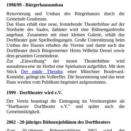
1998/99 - Bürgerhausumbau
Renovierung und Umbau des Bürgerhauses durch die
Gemeinde Grasbrunn.
Das Haus erhält eine neue, feststehende Theaterbühne auf der
Nordseite des Saales, dahinter wird eine Bühnengarderobe
angebaut. Zusammen mit einer kleinen Galerie, erhält das
Dorftheater gute Spielbedingungen. Große Unterstützung beim
Umbau des Hauses erhalten die Vereine und damit auch das
Dorftheater durch Bürgermeister Herrn Wilhelm Dresel sowie
dem gesamten Gemeinderat.
Zur „Einweihung“ der neuen Theaterbühne wird
ausnahmsweise im Herbst eine Spielsaison aufgeführt. Mit dem
Stück
Der müde Theodor
, einer Münchner Boulevard-
Komödie, gelingt ein Volltreffer. Die Inszenierung und das neue
Haus werden vom Publikum begeistert aufgenommen.
1999 - Dorftheater wird e.V.
Der Verein beantragt die Eintragung im Vereinsregister als
“Harthauser Dorftheater e.V.” und später auch die
Gemeinnützigkeit.
2002 - 20-jähriges Bühnenjubiläum des Dorftheaters
Zum 20-jährigen Bühnenjubiläum 2002 wird der