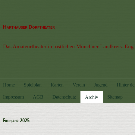
Harthauser
Dorftheate
r
Das Amateurtheater im östlichen Münchner Land
kreis
. Enga
Home
Spielplan
Karten
Verein
Jugend
Hinter de
Impressum
AGB
Datenschutz
Sitemap
Archiv
Frühjahr 2025