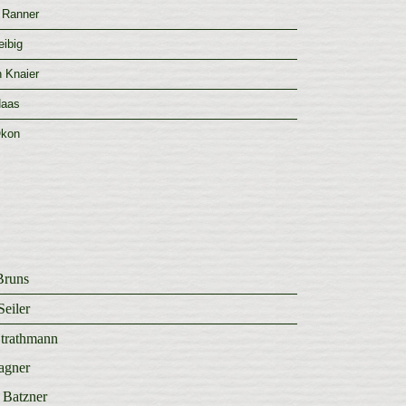
 Ranner
eibig
h Knaier
Haas
Okon
Bruns
Seiler
Strathmann
agner
Batzner