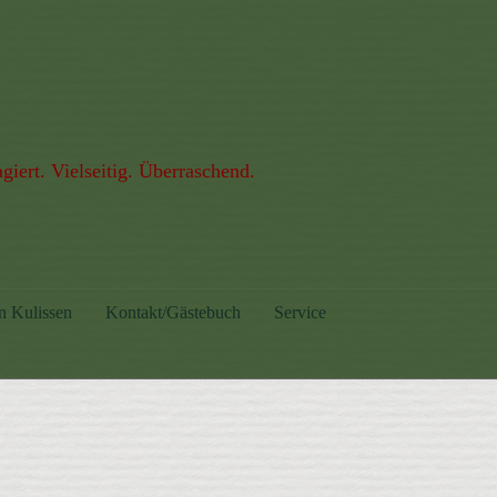
giert. Vielseitig. Überraschend.
n Kulissen
Kontakt/Gästebuch
Service